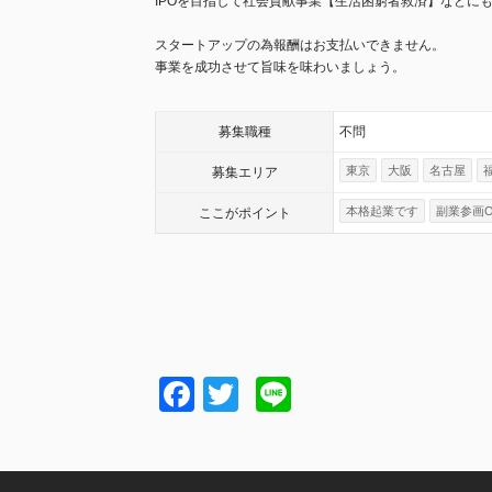
IPOを目指して社会貢献事業【生活困窮者救済】などに
スタートアップの為報酬はお支払いできません。
事業を成功させて旨味を味わいましょう。
募集職種
不問
東京
大阪
名古屋
募集エリア
本格起業です
副業参画O
ここが
ポイント
Facebook
Twitter
Line