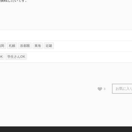
も挑戦したいです。
福岡
札幌
首都圏
東海
近畿
K
学生さんOK
お気に入
3