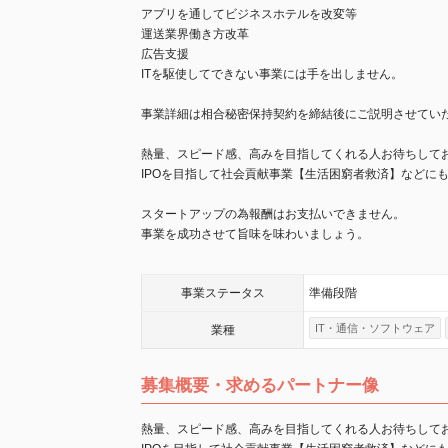
アプリを通してビジネスホテルを改変等
運送業界働き方改革
広告支援
ITを駆使してできない事業には手を出しません。
事業詳細は相合秘密保持契約を締結後にご説明させてい
熱量、スピード感、高みを目指してくれる人お待ちして
IPOを目指して社会貢献事業【生活困窮者救済】などに
スタートアップの為報酬はお支払いできません。
事業を成功させて旨味を味わいましょう。
事業
ステータス
準備段階
IT・通信・ソフトウェア
業種
募集概要・求めるパートナー像
熱量、スピード感、高みを目指してくれる人お待ちして