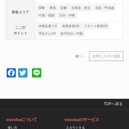
関東
東海
近畿
北海道・東北
北陸・甲信越
募集エリア
中国・四国
九州・沖縄
本格起業です
副業参画OK
リモート参画OK
ここが
ポイント
学生さんOK
給与支払い可能
お気に入りに追加
0
Facebook
Twitter
Line
TOPへ戻る
ocosbaについて
ocosbaのサービス
使い方
スカウトする