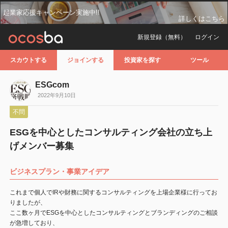
起業家応援キャンペーン実施中!!
詳しくはこちら
新規登録（無料）
ログイン
スカウトする
ジョインする
投資家を探す
ツール
ESGcom
2022年9月10日
不問
ESGを中心としたコンサルティング会社の立ち上
げメンバー募集
ビジネスプラン・事業アイデア
これまで個人でIRや財務に関するコンサルティングを上場企業様に行ってお
りましたが、
ここ数ヶ月でESGを中心としたコンサルティングとブランディングのご相談
が急増しており、