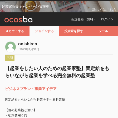
起業家応援キャンペーン実施中!!
詳しくはこちら
新規登録（無料）
ログイン
スカウトする
ジョインする
投資家を探す
ツール
onishiren
2023年1月31日
不問
【起業をしたい人のための起業家塾】固定給をも
らいながら起業を学べる完全無料の起業塾
ビジネスプラン・事業アイデア
固定給をもらいながら起業を学べる起業塾
【他の起業塾と違い】
・初期費用０円