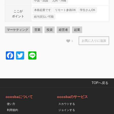
中国・四国
九州・沖縄
本格起業です
リモート参画OK
学生さんOK
ここが
ポイント
給与支払い可能
マーケティング
営業
投資
経営者
起業
お気に入りに追加
1
Facebook
Twitter
Line
TOPへ戻る
ocosbaについて
ocosbaのサービス
使い方
スカウトする
利用規約
ジョインする