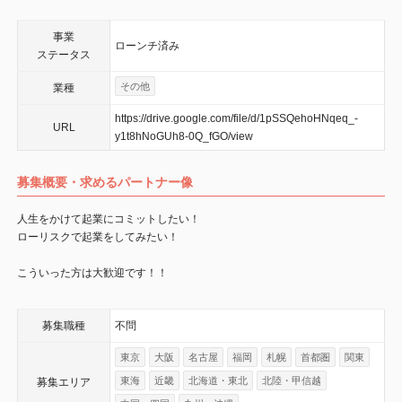
事業
ローンチ済み
ステータス
その他
業種
https://drive.google.com/file/d/1pSSQehoHNqeq_-
URL
y1t8hNoGUh8-0Q_fGO/view
募集概要・求めるパートナー像
人生をかけて起業にコミットしたい！
ローリスクで起業をしてみたい！
こういった方は大歓迎です！！
募集職種
不問
東京
大阪
名古屋
福岡
札幌
首都圏
関東
東海
近畿
北海道・東北
北陸・甲信越
募集エリア