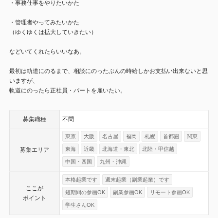
・事務仕事をやりたいかた
・管理者やってみたいかた
（ゆくゆくは拡大していきたい）
などいてくれたらいいなあ。
最初は軌道にのるまで、相談にのったぶんの時給しかお支払い出来ないと思
いますが、
軌道にのったら正社員・パートを雇いたい。
募集職種
不問
東京
大阪
名古屋
福岡
札幌
首都圏
関東
東海
近畿
北海道・東北
北陸・甲信越
募集エリア
中国・四国
九州・沖縄
本格起業です
週末起業（副業起業）です
ここが
短期間の参画OK
副業参画OK
リモート参画OK
ポイント
学生さんOK