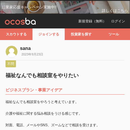
起業家応援キャンペーン実施中!!
詳しくはこちら
新規登録（無料）
ログイン
スカウトする
ジョインする
投資家を探す
ツール
sana
2023年9月23日
不問
福祉なんでも相談室をやりたい
ビジネスプラン・事業アイデア
福祉なんでも相談室をやろうと考えています。
介護や福祉に関する悩み相談をうける感じです。
対面、電話、メールやSNS、ズームなどで相談を受けます。