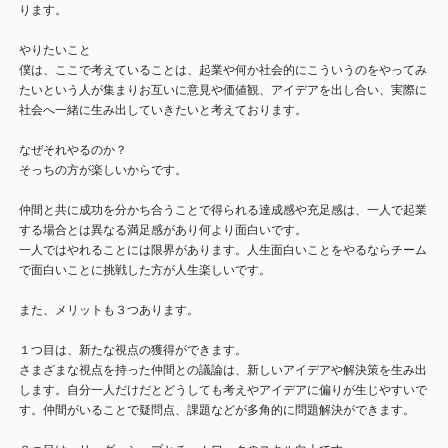
ります。
やりたいこと
僕は、ここで考えていることは、起業や何か社会的にこういうのをやってみ
たいという人が集まりお互いに意見や価値観、アイデアを出し合い、実際に
社会へ一緒に生み出していきたいと考えております。
なぜそれやるのか？
そっちの方が楽しいからです。
仲間と共に成功を分かち合うことで得られる達成感や充足感は、一人で起業
する場合とは異なる満足感があり何より面白いです。
一人ではやれることには限界があります。人生面白いことをやるならチーム
で面白いことに挑戦した方が人生楽しいです。
また、メリットも３つあります。
１つ目は、新たな視点の獲得ができます。
さまざまな視点を持った仲間との議論は、新しいアイデアや解決策を生み出
します。自分一人だけだとどうしても考えやアイデアに偏りが生じやすいで
す。仲間がいることで疑問点、課題などが多角的に問題解決ができます。