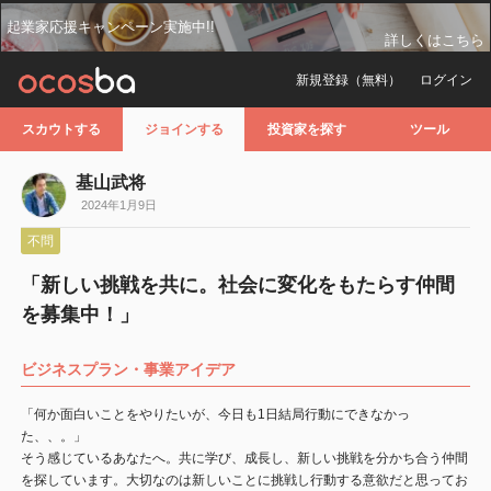
起業家応援キャンペーン実施中!!
詳しくはこちら
新規登録（無料）
ログイン
スカウトする
ジョインする
投資家を探す
ツール
基山武将
2024年1月9日
不問
「新しい挑戦を共に。社会に変化をもたらす仲間
を募集中！」
ビジネスプラン・事業アイデア
「何か面白いことをやりたいが、今日も1日結局行動にできなかっ
た、、。」
そう感じているあなたへ。共に学び、成長し、新しい挑戦を分かち合う仲間
を探しています。大切なのは新しいことに挑戦し行動する意欲だと思ってお