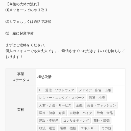
【今後の大体の流れ】
⑴メッセージでのやり取り
⑵カフェもしくは通話で雑談
⑶一緒に起業準備
まずはご連絡をください。
個人のフォローでも大丈夫です。ご返信させていただきますのでお待ちして
おります！
事業
構想段階
ステータス
IT・通信・ソフトウェア
メディア・広告・出版
レジャー・エンタメ・スポーツ
流通・小売
人材・介護・サービス
金融
美容・ファッション
業種
医療・健康・介護
自動車・バイク
飲食・食品
建設・不動産
コンサルティング
商社・卸売
物流・運送
電機・機械
エネルギー
その他