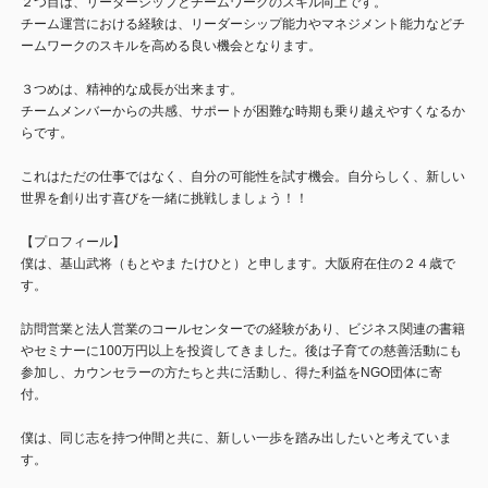
２つ目は、リーダーシップとチームワークのスキル向上です。
チーム運営における経験は、リーダーシップ能力やマネジメント能力などチ
ームワークのスキルを高める良い機会となります。
３つめは、精神的な成長が出来ます。
チームメンバーからの共感、サポートが困難な時期も乗り越えやすくなるか
らです。
これはただの仕事ではなく、自分の可能性を試す機会。自分らしく、新しい
世界を創り出す喜びを一緒に挑戦しましょう！！
【プロフィール】
僕は、基山武将（もとやま たけひと）と申します。大阪府在住の２４歳で
す。
訪問営業と法人営業のコールセンターでの経験があり、ビジネス関連の書籍
やセミナーに100万円以上を投資してきました。後は子育ての慈善活動にも
参加し、カウンセラーの方たちと共に活動し、得た利益をNGO団体に寄
付。
僕は、同じ志を持つ仲間と共に、新しい一歩を踏み出したいと考えていま
す。