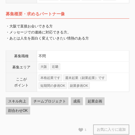
募集概要・求めるパートナー像
・大阪で直接お会いできる方
・メッセージでの連絡に対応できる方。
・あとは人生を面白く変えていきたい情熱のある方
募集職種
不問
大阪
近畿
募集エリア
本格起業です
週末起業（副業起業）です
ここが
ポイント
短期間の参画OK
副業参画OK
スキル向上
チームプロジェクト
成長
起業企画
顔合わせOK
お気に入りに追加
1