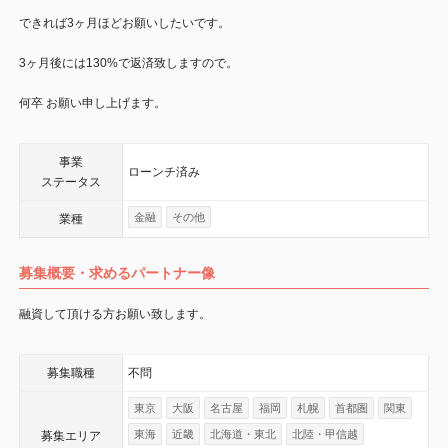
できれば3ヶ月ほどお願いしたいです。
3ヶ月後には130%で返済致しますので。
何卒 お願い申し上げます。
事業
ローンチ済み
ステータス
金融
その他
業種
募集概要・求めるパートナー像
融資して頂ける方お願い致します。
募集職種
不問
東京
大阪
名古屋
福岡
札幌
首都圏
関東
東海
近畿
北海道・東北
北陸・甲信越
募集エリア