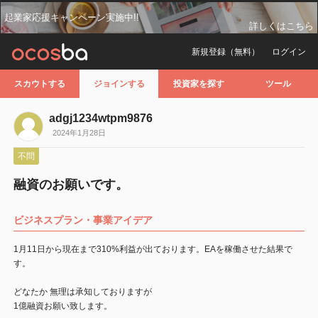
起業家応援キャンペーン実施中!!
詳しくはこちら
新規登録（無料）
ログイン
スカウトする
ジョインする
投資家を探す
ツール
adgj1234wtpm9876
2024年1月28日
不問
融資のお願いです。
ビジネスプラン・事業アイデア
1月11日から現在まで310%利益が出ております。EAを稼働させた結果で
す。
どなたか 無理は承知しておりますが
1億融資お願い致します。