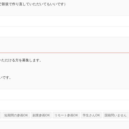
で新規で作り直していただいてもいいです）
いただける方を募集します。
いです。
短期間の参画OK
副業参画OK
リモート参画OK
学生さんOK
国籍問いません