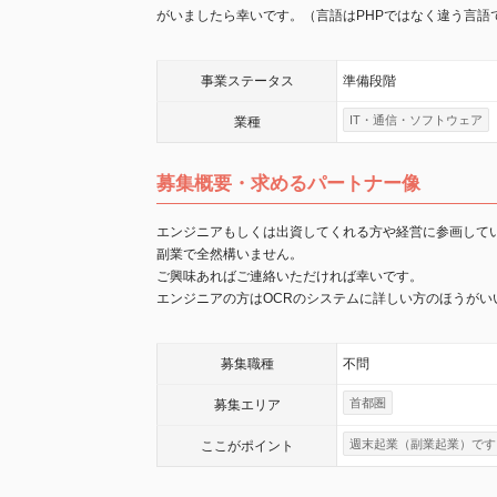
がいましたら幸いです。（言語はPHPではなく違う言語
事業
ステータス
準備段階
IT・通信・ソフトウェア
業種
募集概要・求めるパートナー像
エンジニアもしくは出資してくれる方や経営に参画して
副業で全然構いません。
ご興味あればご連絡いただければ幸いです。
エンジニアの方はOCRのシステムに詳しい方のほうがい
募集職種
不問
首都圏
募集エリア
週末起業（副業起業）です
ここが
ポイント