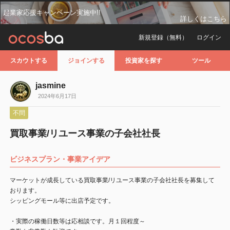
起業家応援キャンペーン実施中!!
詳しくはこちら
新規登録（無料）
ログイン
スカウトする
ジョインする
投資家を探す
ツール
jasmine
2024年6月17日
不問
買取事業/リユース事業の子会社社長
ビジネスプラン・事業アイデア
マーケットが成長している買取事業/リユース事業の子会社社長を募集して
おります。
シッピングモール等に出店予定です。
・実際の稼働日数等は応相談です。月１回程度～