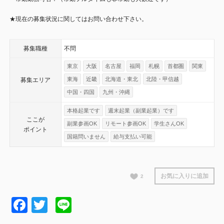
★現在の募集状況に関してはお問い合わせ下さい。
募集職種
不問
東京
大阪
名古屋
福岡
札幌
首都圏
関東
東海
近畿
北海道・東北
北陸・甲信越
募集エリア
中国・四国
九州・沖縄
本格起業です
週末起業（副業起業）です
ここが
副業参画OK
リモート参画OK
学生さんOK
ポイント
国籍問いません
給与支払い可能
お気に入りに追加
2
Facebook
Twitter
Line