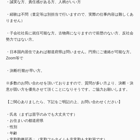
・誠実な方、責任感がある方、人柄がいい方
・経験は不問（査定等は別担当で行いますので、実際の仕事内容は難しくあ
りません）
・子会社社長に就任可能な方。古物商になりますので前歴のない方、反社会
勢力ではない方。
・日本国内居住であれば都道府県は問いません。円滑にご連絡が可能な方。
Zoom等で
・決断/行動が早い方。
※多数のお問い合わせを頂いておりますので、質問が多い方より、決断・決
意が固い方を優先させて頂くことになりそうです。ご協力お願いします。
【ご関心ありましたら、下記をご明記の上、お問い合わせください】
・氏名（まずは苗字のみでも大丈夫です）
・お住まいの都道府県
・性別
・年齢
・常勤勤務可否：（常勤フルタイムも非常勤も大歓迎です）