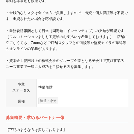
常勤も非常勤も歓迎です。
・金銭的なリスクは全て当方で負担しますので、出資・個人保証等は不要で
す。出資されたい場合は応相談です。
・業務委託報酬として日当（固定給＋インセンティブ）の支給が可能です
（フルコミッションよりも固定給のお支払いを希望しております）。店舗に
立てなくても、Zoomなどで店舗スタッフとの面談等や監視カメラの確認等
のオンラインの業務があります。
・資本金１億円以上の株式会社のグループ企業となる子会社で買取事業/リ
ユース事業で一緒に大成功を目指せる方を募集します。
事業
準備段階
ステータス
流通・小売
業種
募集概要・求めるパートナー像
【下記のような方は探しております】