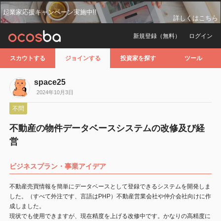
起業家応援キャンペーン実施中!!
詳しくはこちら
新規登録（無料）
ログイン
スカウトする
ジョインする
投資家を探す
ツール
space25
2024年10月3日
不問
不動産の物件データベースシステムの改修及び経
営
ビジネスプラン・事業アイデア
不動産売買情報を簡単にデータベースとして登録できるシステムを開発しま
した。（すべて外注です、言語はPHP）不動産営業会社や仲介会社向けに作
成しました。
現状でも使用できますが、現在精度を上げる改修中です。かなりの高精度に