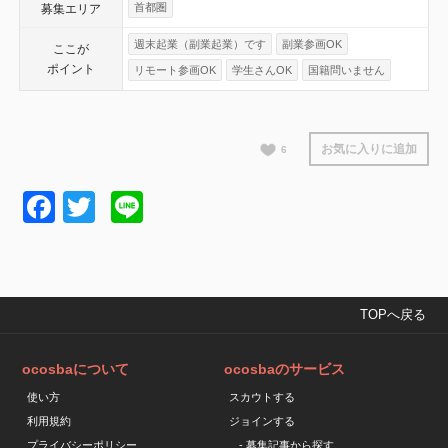
首都圏
募集エリア
週末起業（副業起業）です
副業参画OK
ここが
ポイント
リモート参画OK
学生さんOK
国籍問いません
お気に入りに追加
6
Facebook
Twitter
Line
TOPへ戻る
ocosbaについて
ocosbaのサービス
使い方
スカウトする
利用規約
ジョインする
プライバシーポリシー
- 募集記事から探す