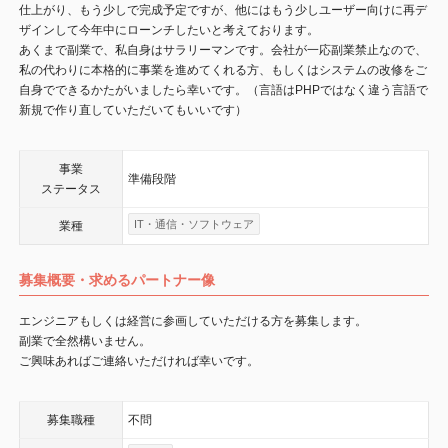
仕上がり、もう少しで完成予定ですが、他にはもう少しユーザー向けに再デ
ザインして今年中にローンチしたいと考えております。
あくまで副業で、私自身はサラリーマンです。会社が一応副業禁止なので、
私の代わりに本格的に事業を進めてくれる方、もしくはシステムの改修をご
自身でできるかたがいましたら幸いです。（言語はPHPではなく違う言語で
新規で作り直していただいてもいいです）
事業
準備段階
ステータス
IT・通信・ソフトウェア
業種
募集概要・求めるパートナー像
エンジニアもしくは経営に参画していただける方を募集します。
副業で全然構いません。
ご興味あればご連絡いただければ幸いです。
募集職種
不問