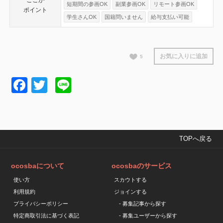
ここが
短期間の参画OK
副業参画OK
リモート参画OK
ポイント
学生さんOK
国籍問いません
給与支払い可能
お気に入りに追加
5
Facebook
Twitter
Line
TOPへ戻る
ocosbaについて
ocosbaのサービス
使い方
スカウトする
利用規約
ジョインする
プライバシーポリシー
- 募集記事から探す
特定商取引法に基づく表記
- 募集ユーザーから探す