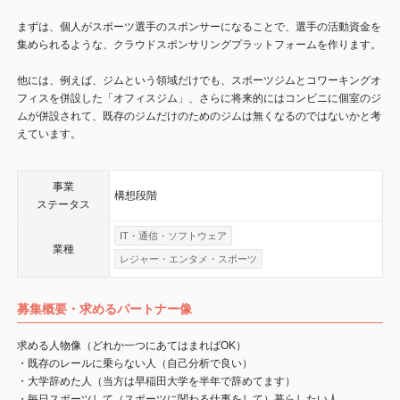
まずは、個人がスポーツ選手のスポンサーになることで、選手の活動資金を
集められるような、クラウドスポンサリングプラットフォームを作ります。
他には、例えば、ジムという領域だけでも、スポーツジムとコワーキングオ
フィスを併設した「オフィスジム」、さらに将来的にはコンビニに個室のジ
ムが併設されて、既存のジムだけのためのジムは無くなるのではないかと考
えています。
事業
構想段階
ステータス
IT・通信・ソフトウェア
業種
レジャー・エンタメ・スポーツ
募集概要・求めるパートナー像
求める人物像（どれか一つにあてはまればOK）
・既存のレールに乗らない人（自己分析で良い）
・大学辞めた人（当方は早稲田大学を半年で辞めてます）
・毎日スポーツして（スポーツに関わる仕事をして）暮らしたい人