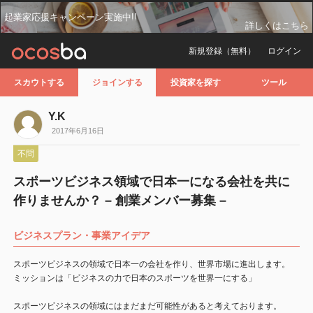
起業家応援キャンペーン実施中!!
詳しくはこちら
新規登録（無料）
ログイン
スカウトする
ジョインする
投資家を探す
ツール
Y.K
2017年6月16日
不問
スポーツビジネス領域で日本一になる会社を共に
作りませんか？ – 創業メンバー募集 –
ビジネスプラン・事業アイデア
スポーツビジネスの領域で日本一の会社を作り、世界市場に進出します。
ミッションは「ビジネスの力で日本のスポーツを世界一にする」
スポーツビジネスの領域にはまだまだ可能性があると考えております。