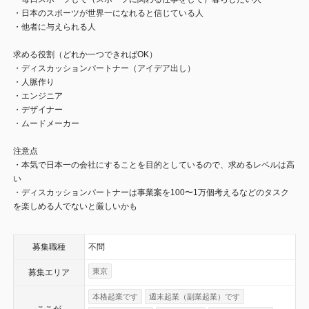
・日本のスポーツが世界一になれると信じている人
・他者に与えられる人
求める役割（どれか一つできればOK）
・ディスカッションパートナー（アイデア出し）
・人脈作り
・エンジニア
・デザイナー
・ムードメーカー
注意点
・本気で日本一の会社にすることを目的としているので、求めるレベルは高
い
・ディスカッションパートナーは事業案を100〜1万個考えるなどのタスク
を楽しめる人でないと厳しいかも
募集職種
不問
東京
募集エリア
本格起業です
週末起業（副業起業）です