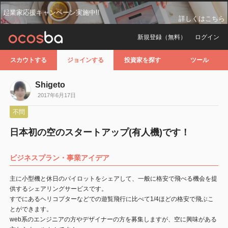
起業家応援キャンペーン実施中!!
詳しくはこちら
新規登録（無料）
ログイン
スカウトする
ジョインする
投資家を探す
ツール
Shigeto
2017年6月17日
不問
日本初の空のスタートアップ(有人機)です！
ビジネスプラン・事業アイデア
主に小型機と休日のパイロットをシェアして、一般に格安で飛べる機会を提
供するシェアリングサービスです。
すでにあるヘリコプターなどでの遊覧飛行に比べて1/4ほどの格安で飛ぶこ
とができます。
web系のエンジニアの方やデザイナーの方を募集しますが、空に興味がある