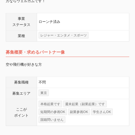
方ならウェルカムです！
事業
ローンチ済み
ステータス
レジャー・エンタメ・スポーツ
業種
募集概要・求めるパートナー像
空や飛行機が好きな方
募集職種
不問
東京
募集エリア
本格起業です
週末起業（副業起業）です
ここが
短期間の参画OK
副業参画OK
学生さんOK
ポイント
国籍問いません