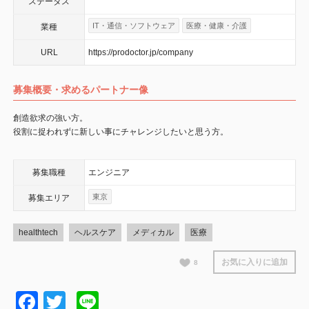
ステータス
IT・通信・ソフトウェア
医療・健康・介護
業種
URL
https://prodoctor.jp/company
募集概要・求めるパートナー像
創造欲求の強い方。
役割に捉われずに新しい事にチャレンジしたいと思う方。
募集職種
エンジニア
東京
募集エリア
healthtech
ヘルスケア
メディカル
医療
お気に入りに追加
8
Facebook
Twitter
Line