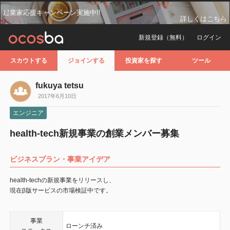
起業家応援キャンペーン実施中!!
詳しくはこちら
新規登録（無料）
ログイン
スカウトする
ジョインする
投資家を探す
ツール
fukuya tetsu
2017年6月10日
エンジニア
health-tech新規事業の創業メンバー募集
ビジネスプラン・事業アイデア
health-techの新規事業をリリースし、
現在β版サービスの市場検証中です。
事業
ローンチ済み