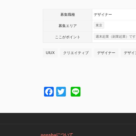
募集職種
デザイナー
東京
募集エリア
週末起業（副業起業）です
ここが
ポイント
UIUX
クリエイティブ
デザイナー
デザイ
Facebook
Twitter
Line
ocosbaについて