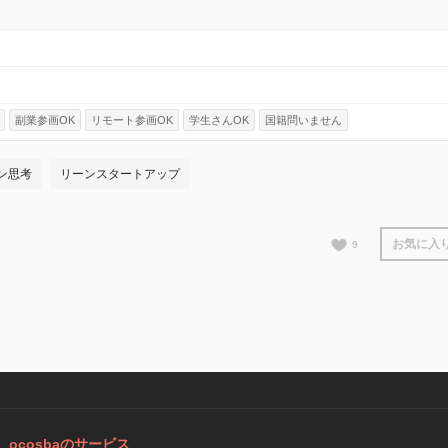
副業参画OK
リモート参画OK
学生さんOK
国籍問いません
ン思考
リーンスタートアップ
お気に入
9
ocosbaのサービス