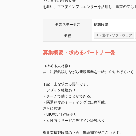
・保育士の待遇改善
を狙い、ママ友インフルエンサーを活用し、事業の立ち
事業
ステータス
構想段階
IT・通信・ソフトウェア
業種
募集概要・求めるパートナー像
（求める人材像）
共に試行錯誤しながら新規事業を一緒に立ち上げていく
下記、主な求める要件です。
・デザイン経験あり
・チームで働くことができる。
・隔週程度のミーティングに出席可能。
さらに歓迎
・UIUX設計経験あり
・女性向けサービスデザイン経験あり
※事業構想段階のため、無給期間がございます。