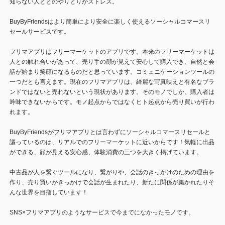
知らない人ととのやりとりがストレス。
BuyByFriendsはより簡単により安全に楽しく使えるソーシャルコマースリ
セールサービスです。
フリマアプリはフリーマーケットのアプリです。本来のフリーマーケットは
人との触れ合いがあって、売り手の顔が見えて安心して購入でき、自然と会
話が始まり笑顔になるものだと思っています。コミュニケーションツールの
一つだとも言えます。現在のフリマアプリは、綺麗な写真映えと有名なブラ
ンドではないと売れないという現状があります。そのモノでしか、購入者は
吟味できないからです。モノ起点からではなくヒト起点から売り買いが行わ
れます。
BuyByFriendsがフリマアプリとは言わずにソーシャルコマースリセールと
謳っているのは、リアルでのフリーマーケットに近いからです！気軽に出品
ができる、顔が見える安心感、体験消費の三つを大きく掲げています。
中古品が人を繋ぐツールになり、繋がりや、会話のきっかけのための理由を
作り、売り買いがきっかけで会話が生まれたり、新たに関係が築かれたりそ
んな世界を目指しています！
SNS×フリマアプリのようなサービスで今までになかったモノです。