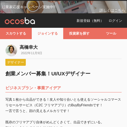
起業家応援キャンペーン実施中!!
詳しくはこちら
新規登録（無料）
ログイン
スカウトする
ジョインする
投資家を探す
ツール
高橋幸大
2022年11月9日
デザイナー
創業メンバー募集！UI/UXデザイナー
ビジネスプラン・事業アイデア
写真１枚から出品ができる！友人や知り合いとも使えるソーシャルコマース
リセールサービス（C2C フリマアプリ）のBuyByFriendsです！
一言で言うと、顔の見えるメルカリです！
既存のフリマアプリ自体がめんどくさくて、出品できずにいる。