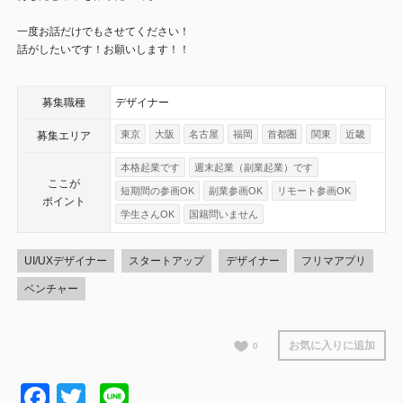
一度お話だけでもさせてください！
話がしたいです！お願いします！！
募集職種
デザイナー
東京
大阪
名古屋
福岡
首都圏
関東
近畿
募集エリア
本格起業です
週末起業（副業起業）です
ここが
短期間の参画OK
副業参画OK
リモート参画OK
ポイント
学生さんOK
国籍問いません
UI/UXデザイナー
スタートアップ
デザイナー
フリマアプリ
ベンチャー
お気に入りに追加
0
Facebook
Twitter
Line