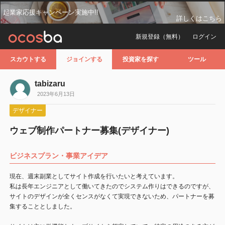
起業家応援キャンペーン実施中!!
詳しくはこちら
新規登録（無料）
ログイン
スカウトする
ジョインする
投資家を探す
ツール
tabizaru
2023年6月13日
デザイナー
ウェブ制作パートナー募集(デザイナー)
ビジネスプラン・事業アイデア
現在、週末副業としてサイト作成を行いたいと考えています。
私は長年エンジニアとして働いてきたのでシステム作りはできるのですが、
サイトのデザインが全くセンスがなくて実現できないため、パートナーを募
集することとしました。