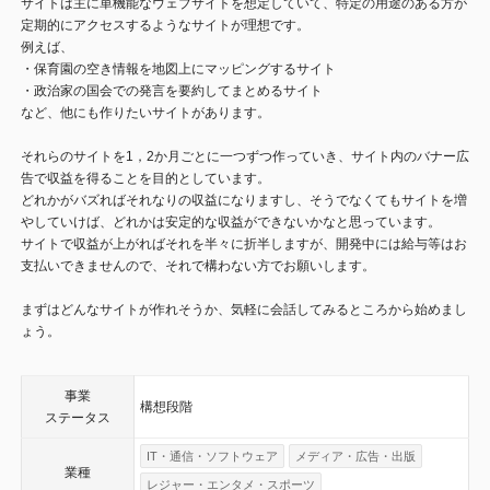
サイトは主に単機能なウェブサイトを想定していて、特定の用途のある方が
定期的にアクセスするようなサイトが理想です。
例えば、
・保育園の空き情報を地図上にマッピングするサイト
・政治家の国会での発言を要約してまとめるサイト
など、他にも作りたいサイトがあります。
それらのサイトを1，2か月ごとに一つずつ作っていき、サイト内のバナー広
告で収益を得ることを目的としています。
どれかがバズればそれなりの収益になりますし、そうでなくてもサイトを増
やしていけば、どれかは安定的な収益ができないかなと思っています。
サイトで収益が上がればそれを半々に折半しますが、開発中には給与等はお
支払いできませんので、それで構わない方でお願いします。
まずはどんなサイトが作れそうか、気軽に会話してみるところから始めまし
ょう。
事業
構想段階
ステータス
IT・通信・ソフトウェア
メディア・広告・出版
業種
レジャー・エンタメ・スポーツ