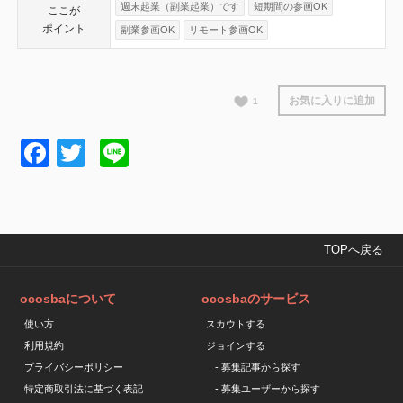
週末起業（副業起業）です
短期間の参画OK
ここが
ポイント
副業参画OK
リモート参画OK
お気に入りに追加
1
Facebook
Twitter
Line
TOPへ戻る
ocosbaについて
ocosbaのサービス
使い方
スカウトする
利用規約
ジョインする
プライバシーポリシー
- 募集記事から探す
特定商取引法に基づく表記
- 募集ユーザーから探す