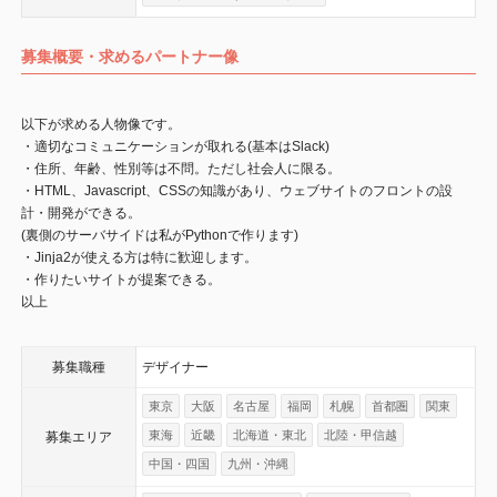
募集概要・求めるパートナー像
以下が求める人物像です。
・適切なコミュニケーションが取れる(基本はSlack)
・住所、年齢、性別等は不問。ただし社会人に限る。
・HTML、Javascript、CSSの知識があり、ウェブサイトのフロントの設
計・開発ができる。
(裏側のサーバサイドは私がPythonで作ります)
・Jinja2が使える方は特に歓迎します。
・作りたいサイトが提案できる。
以上
募集職種
デザイナー
東京
大阪
名古屋
福岡
札幌
首都圏
関東
東海
近畿
北海道・東北
北陸・甲信越
募集エリア
中国・四国
九州・沖縄