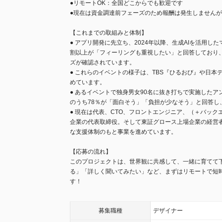
●リモートOK：全国どこからでも歓迎です
●現在は資金調達前フェーズのため報酬は発生しません
【これまでの取組みと体制】
● アプリ開発に先立ち、2024年以降、生成AIを活用し
割以上が「フィーリングも重視したい」と回答しており
ズが確認されています。
● これらのイベントの様子は、TBS『ひるおび』や日本テ
めています。
● あるイベントで独身男女90名に抜き打ちで実施した
のうち78％が「面白そう」「負担が少なそう」と回答し
● 現在は代表、CTO、フロントエンジニア、（＋バッ
企業の代表取締役。そして東証グロース上場企業の経営
な支援体制のもと事業を進めています。
【応募の流れ】
このプロジェクトは、世界観に共感して、一緒に育てて
る」「詳しく聞いてみたい」など、まずはリモートで短
す！
募集職種
デザイナー