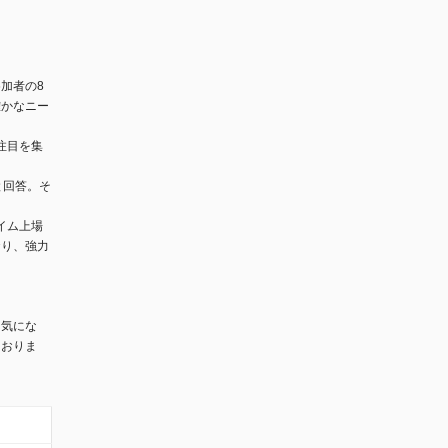
参加者の8
確かなニー
注目を集
と回答。そ
イム上場
おり、強力
と気にな
ておりま