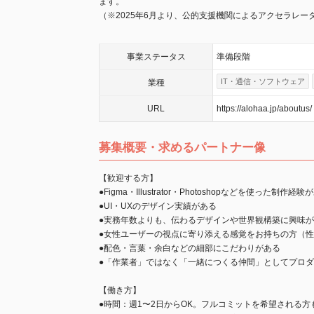
ます。
（※2025年6月より、公的支援機関によるアクセラレ
事業
ステータス
準備段階
IT・通信・ソフトウェア
業種
URL
https://alohaa.jp/aboutus/
募集概要・求めるパートナー像
【歓迎する方】
●Figma・Illustrator・Photoshopなどを使った制作経験
●UI・UXのデザイン実績がある
●実務年数よりも、伝わるデザインや世界観構築に興味
●女性ユーザーの視点に寄り添える感覚をお持ちの方（
●配色・言葉・余白などの細部にこだわりがある
●「作業者」ではなく「一緒につくる仲間」としてプロ
【働き方】
●時間：週1〜2日からOK。フルコミットを希望される