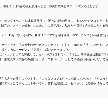
が、調達後には報酬や正社員採用など、誠実に成果とリターンでお応えします
たマッチングイベントを計23回開催し、延べ249名の男女にご参加いただきました。
、既存の「スペック偏重」な出会いへの違和感と、私たちが目指す方向性に対する
レビ『DayDay.』を初め、各種メディアでも紹介され、AIマッチングが社会的にも
アンケートでは、「準備中のサービスコンセプト」に対し、38％が「使ってみたい」
、多くの方にサービスの世界観へ共感いただきました。
クエンドエンジニアも募集しています）の3名体制です。さらに、筆頭株主は東証プラ
者、東京大学大学院の教授にも出資・アドバイザーとして積極的に参画いただいて
下さる方を必要としています。「こんなプロジェクトに挑戦してみたい」「ちょっ
時間でもお話できましたら幸いです。是非お気軽にご一報下さい。ご応募お待ちし