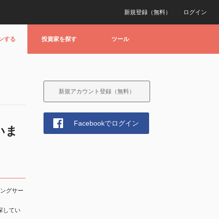
新規登録（無料）
ログイン
ンする
投資家を探す
ツール
新規アカウント登録（無料）
Facebookでログイン
いま
チングサー
探してい