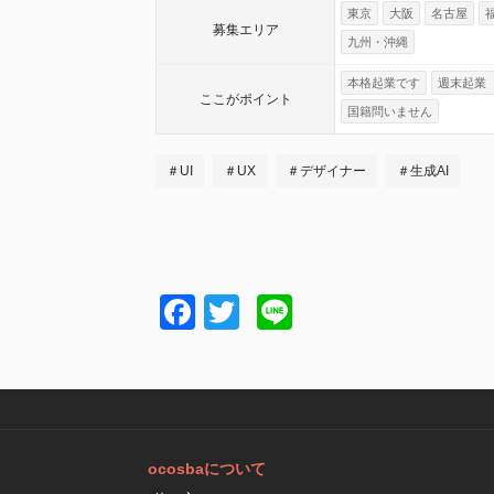
東京
大阪
名古屋
募集エリア
九州・沖縄
本格起業です
週末起業
ここが
ポイント
国籍問いません
＃UI
＃UX
＃デザイナー
＃生成AI
Facebook
Twitter
Line
ocosbaについて