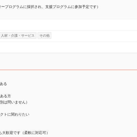
ータープログラムに採択され、支援プログラムに参加予定です）
人材・介護・サービス
その他
がある
がある方
性別は問いません）
ダクトに関わりたい
方も大歓迎です（柔軟に対応可）