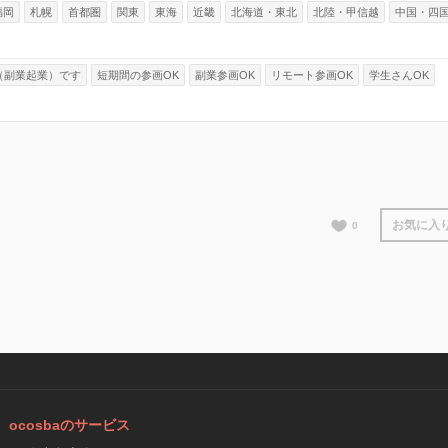
福岡
札幌
首都圏
関東
東海
近畿
北海道・東北
北陸・甲信越
中国・四
（副業起業）です
短期間の参画OK
副業参画OK
リモート参画OK
学生さんOK
お気に入
0
ocosbaのサービス