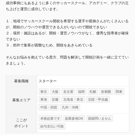
成功事例にもあるように多くのサッカースクール、アカデミー、クラブの立
ち上げと運営に成功しています。
１．地域でサッカースクール開校を希望する選手や親御さんがたくさんいる
が、開校のノウハウや運営できる人がいないので開校できない
２．場所・施設はあるが、開校・運営ノウハウがなく、優秀な指導者が確保
できない
３．郊外で集客が困難なため、開校をあきらめている
​そんなお悩みを抱えている貴方、問題を解決して開校計画を一緒に立ててい
きましょう。
募集職種
スターター
東京
大阪
名古屋
福岡
札幌
首都圏
関東
東海
近畿
北海道・東北
北陸・甲信越
募集エリア
中国・四国
九州・沖縄
本格起業です
副業参画OK
国籍問いません
ここが
ポイント
給与支払い可能