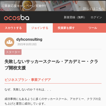
起業家応援キャンペーン実施中!!
詳しくはこちら
新規登録（無料）
ログイン
スカウトする
ジョインする
投資家を探す
ツール
dyhconsulting
2021年10月13日
スターター
失敗しないサッカースクール・アカデミー・クラ
ブ開校支援
ビジネスプラン・事業アイデア
なぜ、失敗しないのか？それは、、、
成功事例にもあるように多くのサッカースクール、アカデミー、クラブの立
ち上げと運営に成功しています。