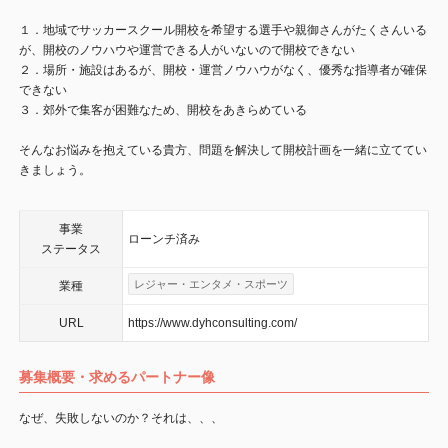
１．地域でサッカースクール開校を希望する選手や親御さんがたくさんいる
が、開校のノウハウや運営できる人がいないので開校できない
２．場所・施設はあるが、開校・運営ノウハウがなく、優秀な指導者が確保
できない
３．郊外で集客が困難なため、開校をあきらめている
​そんなお悩みを抱えている貴方、問題を解決して開校計画を一緒に立ててい
きましょう。
事業
ローンチ済み
ステータス
レジャー・エンタメ・スポーツ
業種
URL
https://www.dyhconsulting.com/
募集概要・求めるパートナー像
なぜ、失敗しないのか？それは、、、