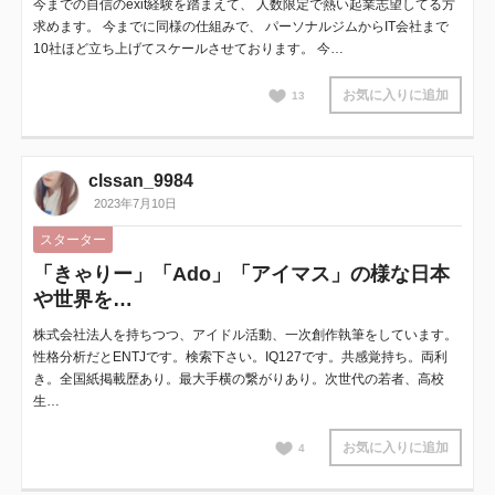
今までの自信のexit経験を踏まえて、 人数限定で熱い起業志望してる方
求めます。 今までに同様の仕組みで、 パーソナルジムからIT会社まで
10社ほど立ち上げてスケールさせております。 今…
お気に入りに追加
13
clssan_9984
2023年7月10日
スターター
「きゃりー」「Ado」「アイマス」の様な日本
や世界を…
株式会社法人を持ちつつ、アイドル活動、一次創作執筆をしています。
性格分析だとENTJです。検索下さい。IQ127です。共感覚持ち。両利
き。全国紙掲載歴あり。最大手横の繋がりあり。次世代の若者、高校
生…
お気に入りに追加
4