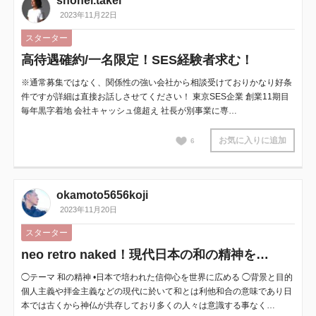
shohei.takei
2023年11月22日
スターター
高待遇確約/一名限定！SES経験者求む！
※通常募集ではなく、関係性の強い会社から相談受けておりかなり好条
件ですが詳細は直接お話しさせてください！ 東京SES企業 創業11期目
毎年黒字着地 会社キャッシュ億超え 社長が別事業に専…
お気に入りに追加
6
okamoto5656koji
2023年11月20日
スターター
neo retro naked！現代日本の和の精神を…
◯テーマ 和の精神 •日本で培われた信仰心を世界に広める ◯背景と目的
個人主義や拝金主義などの現代に於いて和とは利他和合の意味であり日
本では古くから神仏が共存しており多くの人々は意識する事なく…