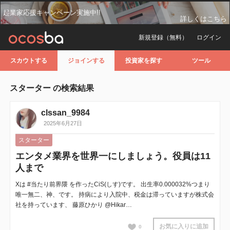
起業家応援キャンペーン実施中!!
詳しくはこちら
新規登録（無料）
ログイン
スカウトする
ジョインする
投資家を探す
ツール
スターター の検索結果
clssan_9984
2025年6月27日
スターター
エンタメ業界を世界一にしましょう。役員は11
人まで
Xは #当たり前界隈 を作ったCiS(しす)です。 出生率0.000032%つまり
唯一無二、神、です。 持病により入院中、税金は滞っていますが株式会
社を持っています、 藤原ひかり @Hikar…
お気に入りに追加
0