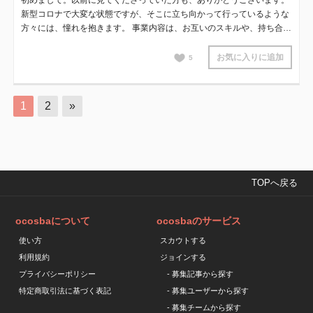
初めまして。以前に見てくださっていた方も、ありがとうございます。
新型コロナで大変な状態ですが、そこに立ち向かって行っているような
方々には、憧れを抱きます。 事業内容は、お互いのスキルや、持ち合…
お気に入りに追加
5
1
2
»
TOPへ戻る
ocosbaについて
ocosbaのサービス
使い方
スカウトする
利用規約
ジョインする
プライバシーポリシー
- 募集記事から探す
特定商取引法に基づく表記
- 募集ユーザーから探す
- 募集チームから探す