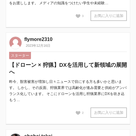
をお渡しします。 メディアの知識をつけたい学生や未経験…
お気に入りに追加
3
flymore2310
2023年12月16日
スターター
【ドローン × 狩猟】DXを活用して新領域の展開
へ
昨今、獣害被害が増加し日々ニュースで目にする方も多いかと思いま
す。 しかし、その反面、狩猟業界では高齢化が進み需要と供給がアンバ
ランス化しています。 そこにドローンを活用し狩猟業界にDXを吹き込
もう…
お気に入りに追加
2