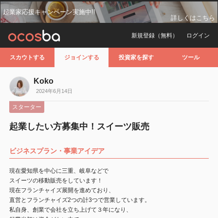
起業家応援キャンペーン実施中!!
詳しくはこちら
新規登録（無料）
ログイン
スカウトする
ジョインする
投資家を探す
ツール
Koko
2024年6月14日
スターター
起業したい方募集中！スイーツ販売
ビジネスプラン・事業アイデア
現在愛知県を中心に三重、岐阜などで
スイーツの移動販売をしています！
現在フランチャイズ展開を進めており、
直営とフランチャイズ2つの計3つで営業しています。
私自身、創業で会社を立ち上げて３年になり、