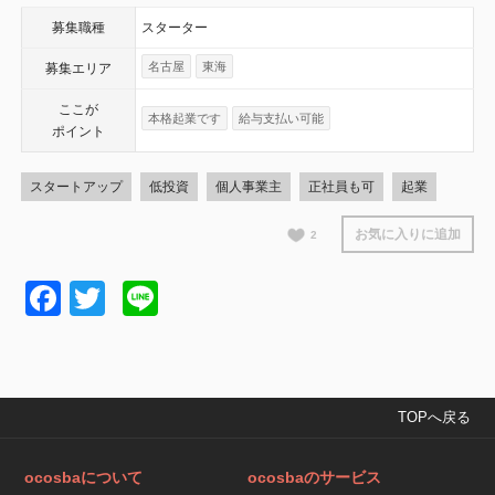
募集職種
スターター
名古屋
東海
募集エリア
ここが
本格起業です
給与支払い可能
ポイント
スタートアップ
低投資
個人事業主
正社員も可
起業
お気に入りに追加
2
Facebook
Twitter
Line
TOPへ戻る
ocosbaについて
ocosbaのサービス