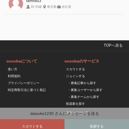
tamotu3
30-34歳
東京都
会社員
TOPへ戻る
ocosbaについて
ocosbaのサービス
使い方
スカウトする
利用規約
ジョインする
プライバシーポリシー
- 募集記事から探す
特定商取引法に基づく表記
- 募集ユーザーから探す
- 募集チームから探す
投資家を探す
プランについて
daisuke1230 さんにメッセージを送る
スカウトする
挨拶する
Copyright © ocosba All Rights Reserved.