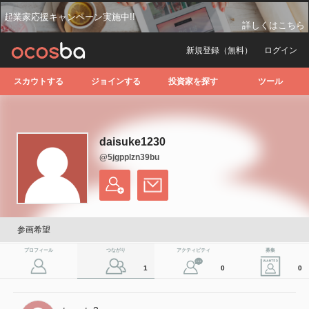
起業家応援キャンペーン実施中!!
詳しくはこちら
新規登録（無料）
ログイン
スカウトする
ジョインする
投資家を探す
ツール
daisuke1230
@5jgpplzn39bu
参画希望
プロフィール
つながり
アクティビティ
募集
1
0
0