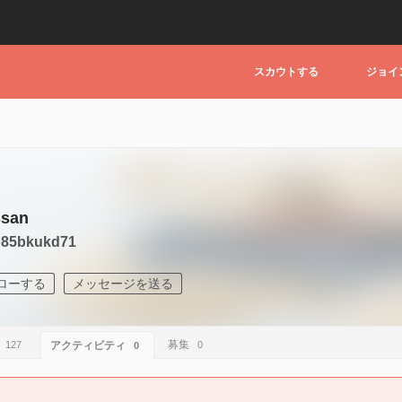
スカウトする
ジョイ
ssan
85bkukd71
ローする
メッセージを送る
募集
127
アクティビティ
0
0
。