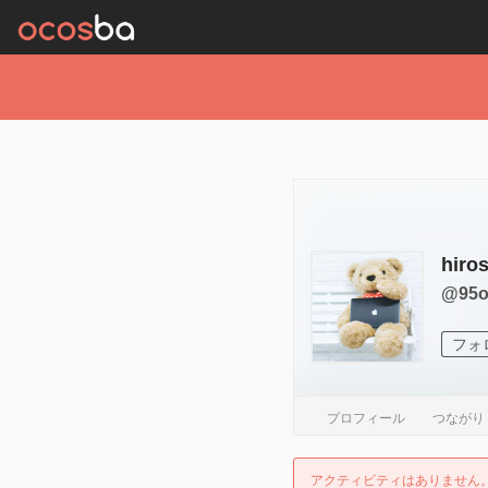
hiro
@95o
フォ
プロフィール
つながり
アクティビティはありません