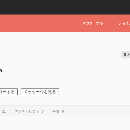
スカウトする
ジョイ
参画
a
u
ローする
メッセージを送る
アクティビティ
募集
21
0
9