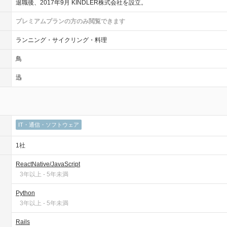
退職後、2017年9月 KINDLER株式会社を設立。
プレミアムプランの方のみ閲覧できます
ランニング・サイクリング・料理
鳥
迅
IT・通信・ソフトウェア
1社
ReactNative/JavaScript
3年以上 - 5年未満
Python
3年以上 - 5年未満
Rails