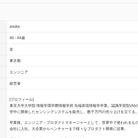
asuka
40 - 44歳
女
東京都
エンジニア
経営者
[プロフィール]
東京大学大学院 情報学環学際情報学府 先端表現情報学卒業。認識学習型(AI)
学中に開発したセンシングシステムを販売し、数千万円の売り上げを立てる
卒業後、エンジニア・プロダクトマネージャーとして、世界中で使われるもの
会社に入社。大企業からベンチャーまで様々なプロダクト開発に従事。