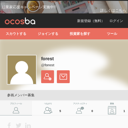
起業家応援キャンペーン実施中!!
詳しくはこちら
新規登録（無料）
ログイン
スカウトする
ジョインする
投資家を探す
ツール
forest
@forest
参画メンバー募集
プロフィール
つながり
アクティビティ
募集
5
0
1