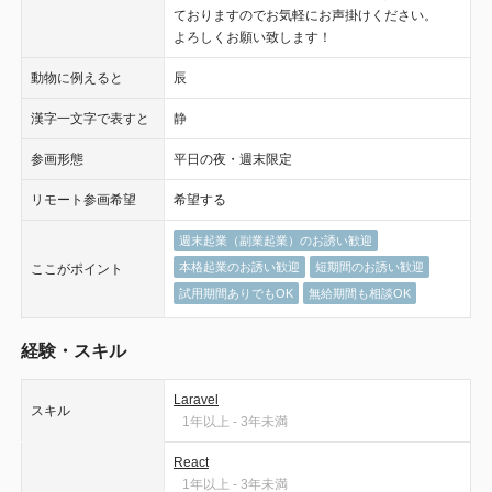
ておりますのでお気軽にお声掛けください。
よろしくお願い致します！
動物に例えると
辰
漢字一文字で表すと
静
参画形態
平日の夜・週末限定
リモート参画希望
希望する
週末起業（副業起業）のお誘い歓迎
本格起業のお誘い歓迎
短期間のお誘い歓迎
ここがポイント
試用期間ありでもOK
無給期間も相談OK
経験・スキル
Laravel
スキル
1年以上 - 3年未満
React
1年以上 - 3年未満