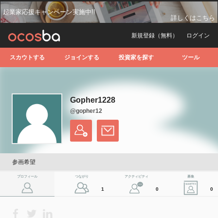
起業家応援キャンペーン実施中!!
詳しくはこちら
新規登録（無料）
ログイン
スカウトする
ジョインする
投資家を探す
ツール
Gopher1228
@gopher12
参画希望
プロフィール
つながり
アクティビティ
募集
1
0
0