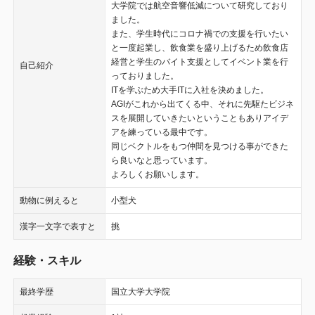
大学院では航空音響低減について研究しており
ました。
また、学生時代にコロナ禍での支援を行いたい
と一度起業し、飲食業を盛り上げるため飲食店
経営と学生のバイト支援としてイベント業を行
自己紹介
っておりました。
ITを学ぶため大手ITに入社を決めました。
AGIがこれから出てくる中、それに先駆たビジネ
スを展開していきたいということもありアイデ
アを練っている最中です。
同じベクトルをもつ仲間を見つける事ができた
ら良いなと思っています。
よろしくお願いします。
動物に例えると
小型犬
漢字一文字で表すと
挑
経験・スキル
最終学歴
国立大学大学院