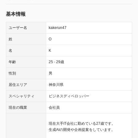
基本情報
ユーザー名
kakerun47
姓
O
名
K
年齢
25 - 29歳
性別
男
居住エリア
神奈川県
スペシャリティ
ビジネスディベロッパー
現在の職業
会社員
現在大手IT会社に勤めている27歳です。
生成AIの開発や企画提案をしています。