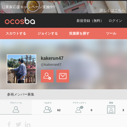
起業家応援キャンペーン実施中!!
詳しくはこちら
新規登録（無料）
ログイン
スカウトする
ジョインする
投資家を探す
ツール
kakerun47
@kakerun47
参画メンバー募集
プロフィール
つながり
アクティビティ
募集
62
0
3