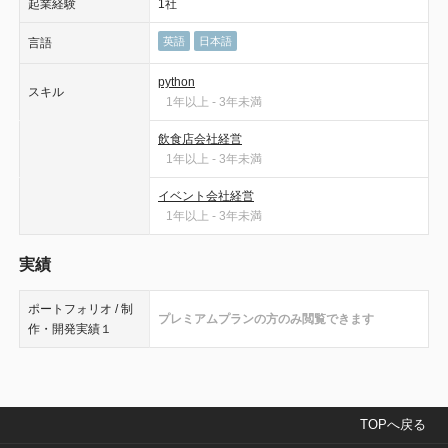
起業経験
1社
英語
日本語
言語
python
スキル
1年以上 - 3年未満
飲食店会社経営
1年以上 - 3年未満
イベント会社経営
1年以上 - 3年未満
実績
ポートフォリオ / 制
プレミアムプランの方のみ閲覧できます
作・開発実績１
TOPへ戻る