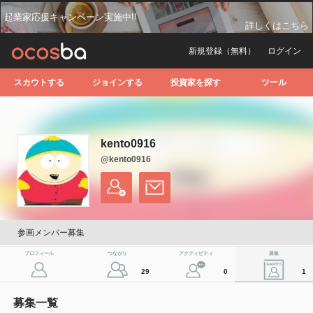
起業家応援キャンペーン実施中!!
詳しくはこちら
新規登録（無料）
ログイン
スカウトする
ジョインする
投資家を探す
ツール
kento0916
@kento0916
参画メンバー募集
プロフィール
つながり
アクティビティ
募集
29
0
1
募集一覧