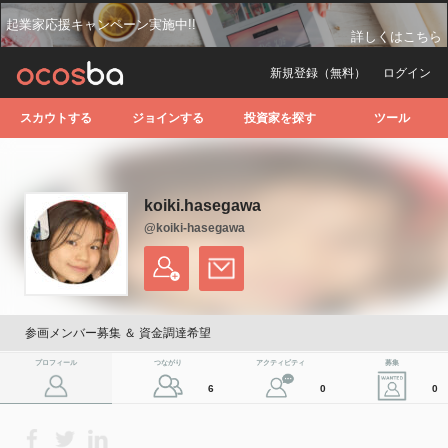
起業家応援キャンペーン実施中!!
詳しくはこちら
新規登録（無料）
ログイン
スカウトする
ジョインする
投資家を探す
ツール
koiki.hasegawa
@koiki-hasegawa
参画メンバー募集 ＆ 資金調達希望
プロフィール
つながり
アクティビティ
募集
6
0
0