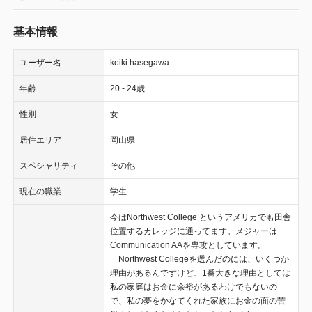
基本情報
ユーザー名
koiki.hasegawa
年齢
20 - 24歳
性別
女
居住エリア
岡山県
スペシャリティ
その他
現在の職業
学生
今はNorthwest College というアメリカでも田舎
位置するカレッジに通ってます。メジャーは
Communication AAを専攻としています。
Northwest Collegeを選んだのには、いくつか
理由があるんですけど、1番大きな理由としては
私の家庭はお金に余裕があるわけでもないの
で、私の夢をかなてくれた家族にお金の面の苦