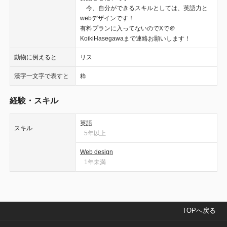
今、自分ができるスキルとしては、英語力と
webデザインです！
有料プランに入ってないのでXで＠
KoikiHasegawaまで連絡お願いします！
動物に例えると
リス
漢字一文字で表すと
粋
経験・スキル
英語
スキル
5年以上
Web design
1年未満
TOPへ戻る