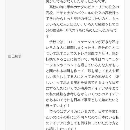
労少しでも少なくしたかったからです。
高校の時に半年カナダのビクトリアの公立の
高校、半年カナダのパウエルの公立の高校行っ
てそれからもっと英語力伸ばしたいのと、もっ
といろんな人と出会い、いろんな経験をして自
分の価値を 10代のうちに高めたかったからで
す！
学校では、コミニュケーションが好きな私は
いろんな人に質問しまくったり、自分のことに
ついて話すことでストレス発散できたり、気分
自己紹介
転換できることに気づいて、将来はコミニュケ
ーションやイベントを通していろんな人がもっ
と関われる場所を作って、暇を感じてる人や寂
しい暮らししてる人にとって居心地がよく「楽
しい」って思える場所を提供できるような日本
にするためにいくつか海外のアイデアや今まで
の私の経験を参考しながらいくつかのアイデア
があるのでそれを日本で事業として始めたいと
思っています！
でも今はアメリカにいるので、日本で事業し
たいのに今の私には不向きなので日本にいる私
のアイデアに少しでも興味持っていただけ方と
お話ししたいです！