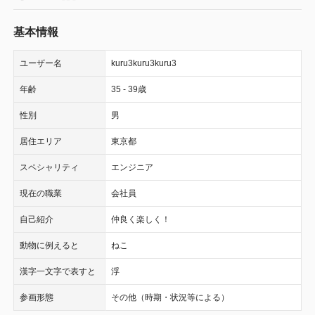
基本情報
ユーザー名
kuru3kuru3kuru3
年齢
35 - 39歳
性別
男
居住エリア
東京都
スペシャリティ
エンジニア
現在の職業
会社員
自己紹介
仲良く楽しく！
動物に例えると
ねこ
漢字一文字で表すと
浮
参画形態
その他（時期・状況等による）