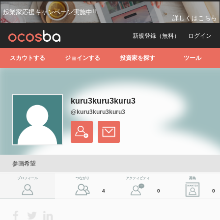
起業家応援キャンペーン実施中!!
詳しくはこちら
新規登録（無料）
ログイン
スカウトする
ジョインする
投資家を探す
ツール
kuru3kuru3kuru3
@kuru3kuru3kuru3
参画希望
プロフィール
つながり
アクティビティ
募集
4
0
0