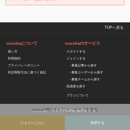
TOPへ戻る
ocosbaについて
ocosbaのサービス
使い方
スカウトする
利用規約
ジョインする
プライバシーポリシー
- 募集記事から探す
特定商取引法に基づく表記
- 募集ユーザーから探す
- 募集チームから探す
投資家を探す
プランについて
masa1882 さんにメッセージを送る
Copyright © ocosba All Rights Reserved.
ジョインしたい
挨拶する