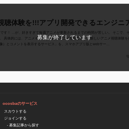
視聴体験を!!!アプリ開発できるエンジニ
きです！ …が、好きすぎて毎週アニメが更新されるまでの時間が苦しい。 そこで、
募集が終了しています
。 具体的には、アニメキャラと一緒にアニメを見るという新しいアニメ視聴体験を
像）とコメントを表示するサービス」を、スマホアプリ版とwebサー…
ocosbaのサービス
スカウトする
ジョインする
- 募集記事から探す