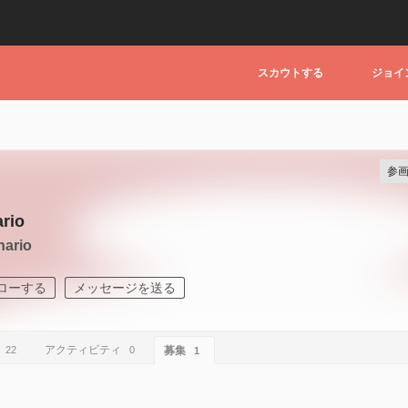
スカウトする
ジョイ
参画
ario
nario
ローする
メッセージを送る
アクティビティ
22
0
募集
1