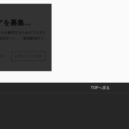
アを募集…
それを解消するためのプロダク
提供すべく、「動画配信サイ
お気に入りに追加
0
TOPへ戻る