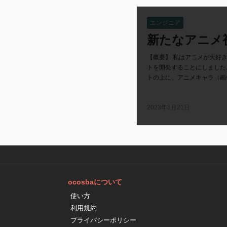
エンジニア
新たなアニメ
【概要】 私はアニメが大好
トを開発することにしました
トの上に、アニメキャラ（画
2023年3月21日
ocosbaについて
使い方
利用規約
プライバシーポリシー