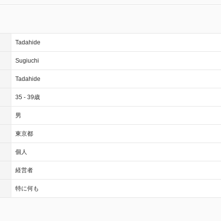
Tadahide
Sugiuchi
Tadahide
35 - 39歳
男
東京都
個人
経営者
特に何も