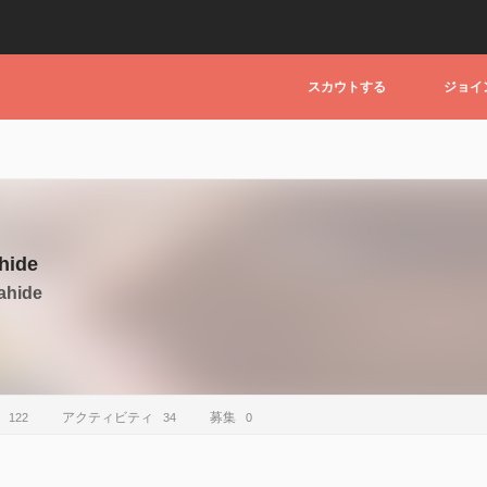
スカウトする
ジョイ
hide
ahide
アクティビティ
募集
122
34
0