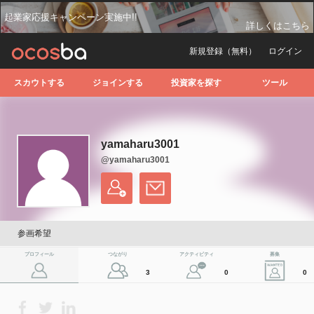
起業家応援キャンペーン実施中!!
詳しくはこちら
新規登録（無料）
ログイン
スカウトする
ジョインする
投資家を探す
ツール
yamaharu3001
@yamaharu3001
参画希望
プロフィール
つながり
アクティビティ
募集
3
0
0