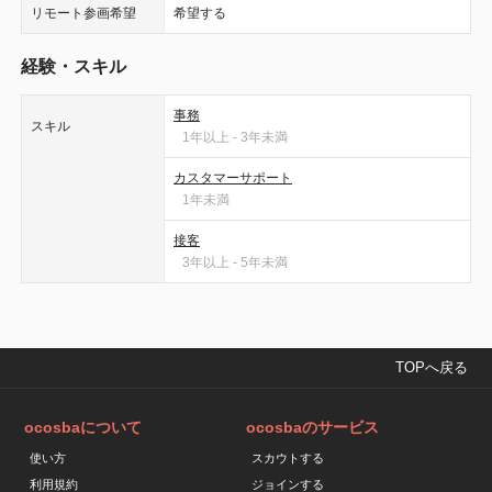
リモート参画希望
希望する
経験・スキル
事務
スキル
1年以上 - 3年未満
カスタマーサポート
1年未満
接客
3年以上 - 5年未満
TOPへ戻る
ocosbaについて
ocosbaのサービス
使い方
スカウトする
利用規約
ジョインする